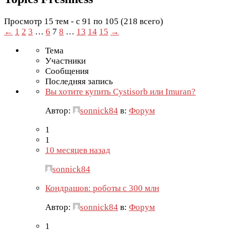
Просмотр 15 тем - с 91 по 105 (218 всего)
←
1
2
3
…
6
7
8
…
13
14
15
→
Тема
Участники
Сообщения
Последняя запись
Вы хотите купить Cystisorb или Imuran?
Автор:
sonnick84
в:
Форум
1
1
10 месяцев назад
sonnick84
Кондрашов: роботы с 300 млн
Автор:
sonnick84
в:
Форум
1