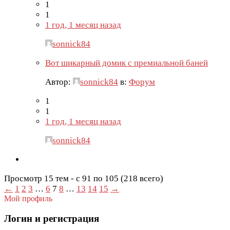
1
1
1 год, 1 месяц назад
sonnick84
Вот шикарный домик с премиальной баней
Автор:
sonnick84
в:
Форум
1
1
1 год, 1 месяц назад
sonnick84
Просмотр 15 тем - с 91 по 105 (218 всего)
←
1
2
3
…
6
7
8
…
13
14
15
→
Мой профиль
Логин и регистрация