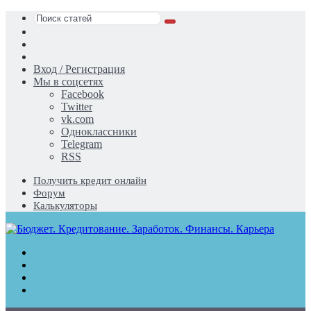
Поиск
Switch
статей
skin
Sidebar
Случайная
статья
Вход / Регистрация
Мы в соцсетях
Facebook
Twitter
vk.com
Одноклассники
Telegram
RSS
Получить кредит онлайн
Форум
Калькуляторы
Меню
Поиск
статей
Switch
skin
Войти