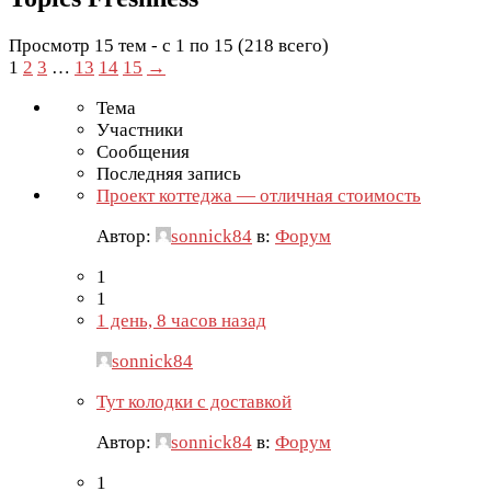
Просмотр 15 тем - с 1 по 15 (218 всего)
1
2
3
…
13
14
15
→
Тема
Участники
Сообщения
Последняя запись
Проект коттеджа — отличная стоимость
Автор:
sonnick84
в:
Форум
1
1
1 день, 8 часов назад
sonnick84
Тут колодки с доставкой
Автор:
sonnick84
в:
Форум
1