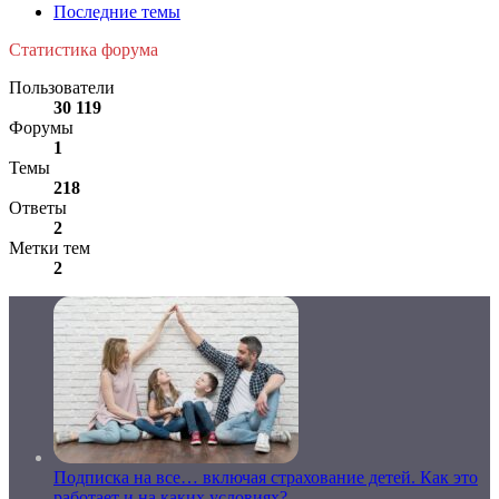
Последние темы
Статистика форума
Пользователи
30 119
Форумы
1
Темы
218
Ответы
2
Метки тем
2
Подписка на все… включая страхование детей. Как это
работает и на каких условиях?