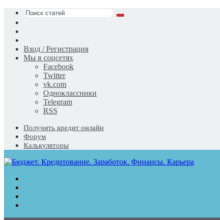
Поиск
Switch
статей
skin
Sidebar
Случайная
статья
Вход / Регистрация
Мы в соцсетях
Facebook
Twitter
vk.com
Одноклассники
Telegram
RSS
Получить кредит онлайн
Форум
Калькуляторы
Меню
Поиск
статей
Switch
skin
Войти