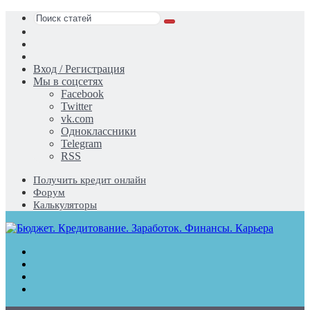
Поиск
Switch
статей
skin
Sidebar
Случайная
статья
Вход / Регистрация
Мы в соцсетях
Facebook
Twitter
vk.com
Одноклассники
Telegram
RSS
Получить кредит онлайн
Форум
Калькуляторы
Меню
Поиск
статей
Switch
skin
Войти