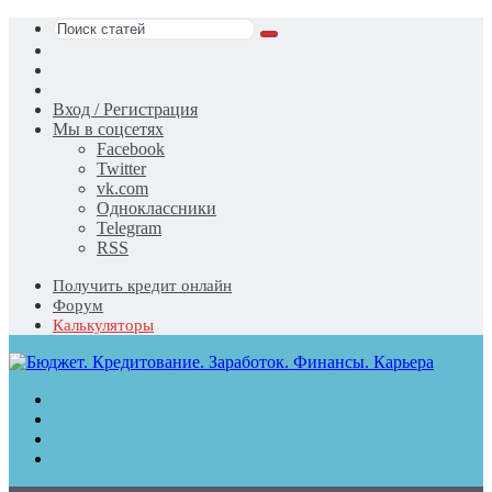
Поиск
Switch
статей
skin
Sidebar
Случайная
статья
Вход / Регистрация
Мы в соцсетях
Facebook
Twitter
vk.com
Одноклассники
Telegram
RSS
Получить кредит онлайн
Форум
Калькуляторы
Меню
Поиск
статей
Switch
skin
Войти