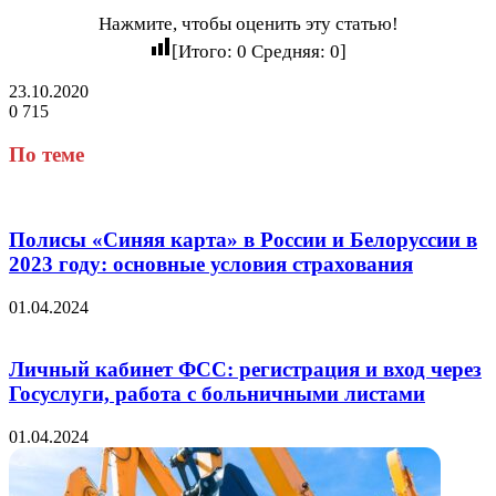
Нажмите, чтобы оценить эту статью!
[Итого:
0
Средняя:
0
]
23.10.2020
0
715
Facebook
Twitter
LinkedIn
Tumblr
Reddit
Вконтакте
Одноклассники
Skype
Messenger
Messenger
WhatsApp
Telegram
Viber
Line
Поделиться
через
По теме
электронную
почту
Полисы «Синяя карта» в России и Белоруссии в
2023 году: основные условия страхования
01.04.2024
Личный кабинет ФСС: регистрация и вход через
Госуслуги, работа с больничными листами
01.04.2024