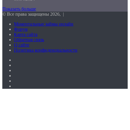
Показать больше
© Все права защищены 2026, |
Моментальные займы онлайн
Форум
Карта сайта
Обратная связь
О сайте
Политика конфиденциальности
Facebook
Twitter
vk.com
Одноклассники
Telegram
RSS
Кнопка
«Наверх»