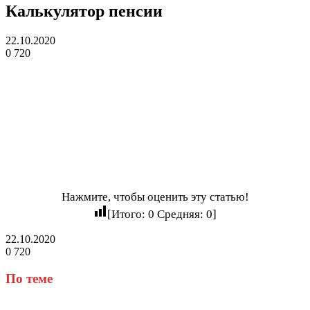
Калькулятор пенсии
22.10.2020
0
720
Нажмите, чтобы оценить эту статью!
[Итого:
0
Средняя:
0
]
22.10.2020
0
720
Facebook
Twitter
LinkedIn
Tumblr
Reddit
Вконтакте
Одноклассники
Skype
Messenger
Messenger
WhatsApp
Telegram
Viber
Line
Поделиться
через
По теме
электронную
почту