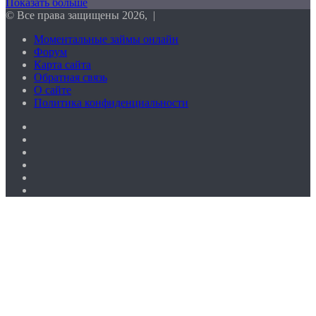
Показать больше
© Все права защищены 2026, |
Моментальные займы онлайн
Форум
Карта сайта
Обратная связь
О сайте
Политика конфиденциальности
Facebook
Twitter
vk.com
Одноклассники
Telegram
RSS
Кнопка
«Наверх»