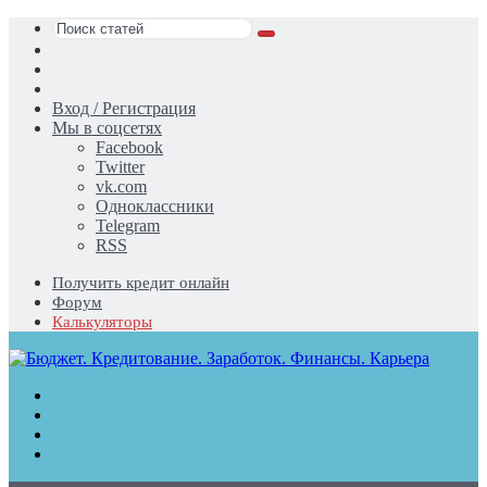
Поиск
Switch
статей
skin
Sidebar
Случайная
статья
Вход / Регистрация
Мы в соцсетях
Facebook
Twitter
vk.com
Одноклассники
Telegram
RSS
Получить кредит онлайн
Форум
Калькуляторы
Меню
Поиск
статей
Switch
skin
Войти